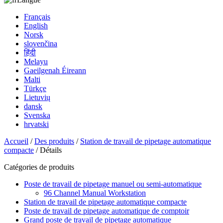
Français
English
Norsk
slovenčina
हिंदी
Melayu
Gaeilgenah Éireann
Malti
Türkçe
Lietuvių
dansk
Svenska
hrvatski
Accueil
/
Des produits
/
Station de travail de pipetage automatique
compacte
/ Détails
Catégories de produits
Poste de travail de pipetage manuel ou semi-automatique
96 Channel Manual Workstation
Station de travail de pipetage automatique compacte
Poste de travail de pipetage automatique de comptoir
Grand poste de travail de pipetage automatique