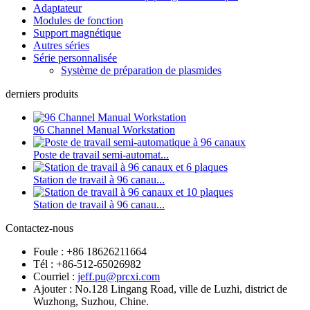
Adaptateur
Modules de fonction
Support magnétique
Autres séries
Série personnalisée
Système de préparation de plasmides
derniers produits
96 Channel Manual Workstation
Poste de travail semi-automat...
Station de travail à 96 canau...
Station de travail à 96 canau...
Contactez-nous
Foule : +86 18626211664
Tél : +86-512-65026982
Courriel :
jeff.pu@prcxi.com
Ajouter : No.128 Lingang Road, ville de Luzhi, district de
Wuzhong, Suzhou, Chine.