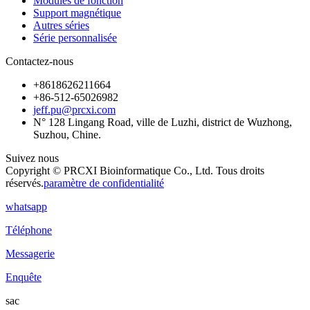
Modules de fonction
Support magnétique
Autres séries
Série personnalisée
Contactez-nous
+8618626211664
+86-512-65026982
jeff.pu@prcxi.com
N° 128 Lingang Road, ville de Luzhi, district de Wuzhong,
Suzhou, Chine.
Suivez nous
Copyright © PRCXI Bioinformatique Co., Ltd. Tous droits
réservés.
paramètre de confidentialité
whatsapp
Téléphone
Messagerie
Enquête
sac